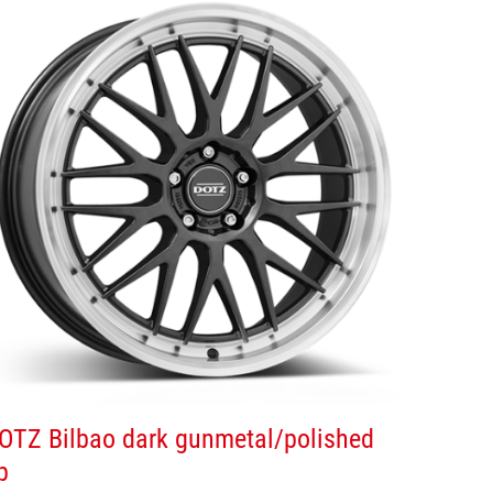
OTZ Bilbao dark gunmetal/polished
p