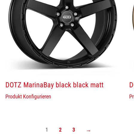
DOTZ MarinaBay black black matt
D
Produkt Konfigurieren
Pr
1
2
3
→