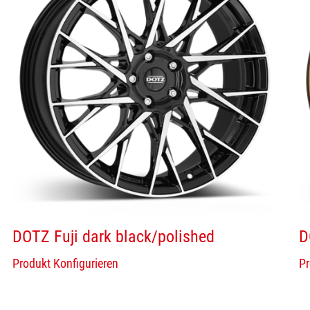
DOTZ Fuji dark black/polished
D
Produkt Konfigurieren
Pr