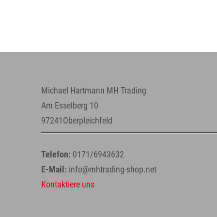
Michael Hartmann MH Trading
Am Esselberg 10
97241Oberpleichfeld
Telefon:
0171/6943632
E-Mail:
info@mhtrading-shop.net
Kontaktiere uns