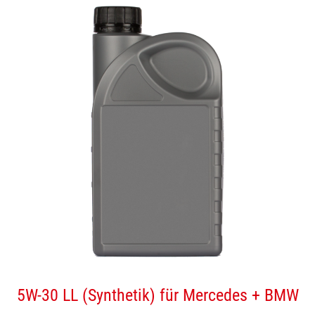
5W-30 LL (Synthetik) für Mercedes + BMW