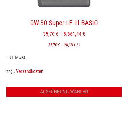
Produktseite
gewählt
werden
0W-30 Super LF-III BASIC
35,70
€
–
5.861,44
€
35,70
€
–
28,18
€
/
l
inkl. MwSt.
zzgl.
Versandkosten
AUSFÜHRUNG WÄHLEN