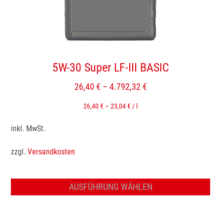
der
Produktseite
gewählt
werden
5W-30 Super LF-III BASIC
26,40
€
–
4.792,32
€
26,40
€
–
23,04
€
/
l
inkl. MwSt.
zzgl.
Versandkosten
AUSFÜHRUNG WÄHLEN