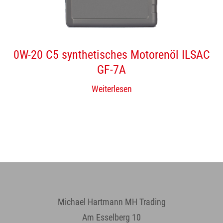
0W-20 C5 synthetisches Motorenöl ILSAC
GF-7A
Weiterlesen
Michael Hartmann MH Trading
Am Esselberg 10