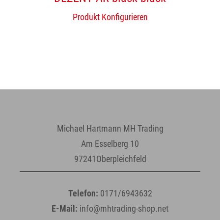
Produkt Konfigurieren
Michael Hartmann MH Trading
Am Esselberg 10
97241Oberpleichfeld
Telefon:
0171/6943632
E-Mail:
info@mhtrading-shop.net