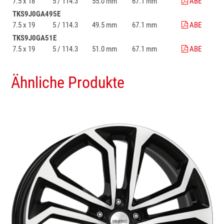
7.5 x 18
5 / 114.3
55.0 mm
67.1 mm
ABE
TKS9J0GA495E
7.5 x 19
5 / 114.3
49.5 mm
67.1 mm
ABE
TKS9J0GA51E
7.5 x 19
5 / 114.3
51.0 mm
67.1 mm
ABE
Ähnliche Produkte