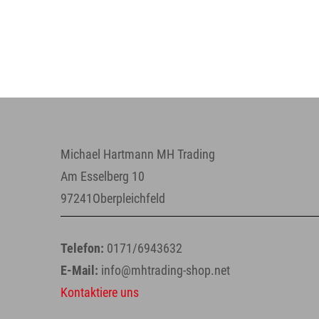
Michael Hartmann MH Trading
Am Esselberg 10
97241Oberpleichfeld
Telefon:
0171/6943632
E-Mail:
info@mhtrading-shop.net
Kontaktiere uns